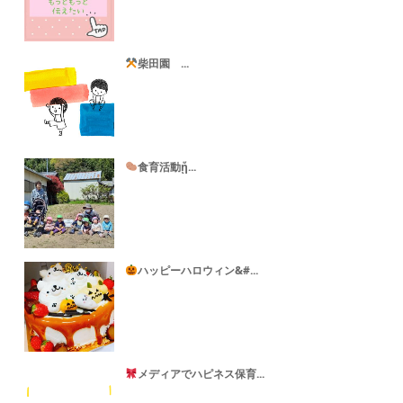
柴田園 ...
食育活動ᾕ...
ハッピーハロウィン&#...
メディアでハピネス保育...